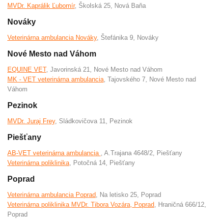
MVDr. Kaprálik Ľubomír
, Školská 25, Nová Baňa
Nováky
Veterinárna ambulancia Nováky
, Štefánika 9, Nováky
Nové Mesto nad Váhom
EQUINE VET
, Javorinská 21, Nové Mesto nad Váhom
MK - VET veterinárna ambulancia
, Tajovského 7, Nové Mesto nad
Váhom
Pezinok
MVDr. Juraj Frey
, Sládkovičova 11, Pezinok
Piešťany
AB-VET veterinárna ambulancia
, A.Trajana 4648/2, Piešťany
Veterinárna poliklinika
, Potočná 14, Piešťany
Poprad
Veterinárna ambulancia Poprad
, Na letisko 25, Poprad
Veterinárna poliklinika MVDr. Tibora Vozára, Poprad
, Hraničná 666/12,
Poprad