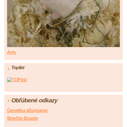
Amy
Toplist
Obľúbené odkazy
Genetika džungarov
škrečko Boardy