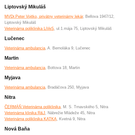
Liptovský Mikuláš
MVDr.Peter Vojtko, privátny veterinárny lekár
, Bellova 1947/12,
Liptovský Mikuláš
Veterinárna poliklinika LiVeS
, ul.1.mája 75, Liptovský Mikuláš
Lučenec
Veterinárna ambulancia
, A. Bernoláka 9, Lučenec
Martin
Veterinárna ambulancia
, Bottova 18, Martin
Myjava
Veterinárna ambulancia
, Bradáčova 250, Myjava
Nitra
ČERMÁŇ Veterinárna poliklinika
, M. S. Trnavského 5, Nitra
Veterinárna klinika R&J
, Nábrežie Mládeže 45, Nitra
Veterinárna poliklinika KATKA
, Kvetná 9, Nitra
Nová Baňa