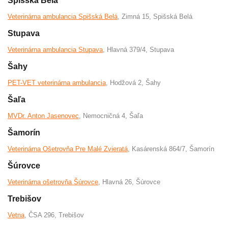
Spišská Belá
Veterinárna ambulancia Spišská Belá
, Zimná 15, Spišská Belá
Stupava
Veterinárna ambulancia Stupava
, Hlavná 379/4, Stupava
Šahy
PET-VET veterinárna ambulancia
, Hodžová 2, Šahy
Šaľa
MVDr. Anton Jasenovec
, Nemocničná 4, Šaľa
Šamorín
Veterinárna Ošetrovňa Pre Malé Zvieratá
, Kasárenská 864/7, Šamorín
Šúrovce
Veterinárna ošetrovňa Šúrovce
, Hlavná 26, Šúrovce
Trebišov
Vetna
, ČSA 296, Trebišov