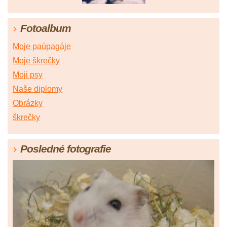
Fotoalbum
Moje paúpagáje
Moje škrečky
Moji psy
Naše diplomy
Obrázky
škrečky
Posledné fotografie