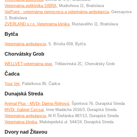
Veterinárna poliklinika SIBRA
, Mudroňova 11, Bratislava
VetPoint - veterinárna nemocnica a veterinárna ambulancia
, Gessayova
3, Bratislava
ZVERLAND s.r.o. Veterinárna klinika
, Rustaveliho 11, Bratislava
Bytča
Veterinárna ambulancia
, S. Bíroša 659, Bytča
Chorvátsky Grob
WELLVET-veterinárna prax
, Triblavinská 2C, Chorvátsky Grob
Čadca
Your Vet
, Palárikova 95, Čadca
Dunajská Streda
Animal Plus - MVDr. Darina Róthová
, Športová 76, Dunajská Streda
MVDr. Gabriel Csicsai
, Imre Madácha 2016/3, Dunajská Streda
Veterinárna ambulancia
, M.R.Štefánika 987/13, Dunajská Streda
Veterinárna klinika
, Malotejedská ul. 544/24, Dunajská Streda
Dvory nad Žitavou