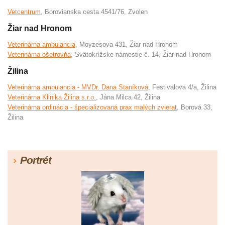
Vetcentrum
, Borovianska cesta 4541/76, Zvolen
Žiar nad Hronom
Veterinárna ambulancia
, Moyzesova 431, Žiar nad Hronom
Veterinárna ošetrovňa
, Svätokrížske námestie č. 14, Žiar nad Hronom
Žilina
Veterinárna ambulancia - MVDr. Dana Staníková
, Festivalova 4/a, Žilina
Veterinárna Klinika Žilina s.r.o.
, Jána Milca 42, Žilina
Veterinárna ordinácia - špecializovaná prax malých zvierat
, Borová 33,
Žilina
Portrét