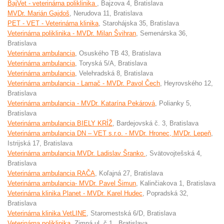
BajVet - veterinárna poliklinika
, Bajzova 4, Bratislava
MVDr. Marián Gajdoš
, Nerudova 11, Bratislava
PET - VET - Veterinárna klinika
, Starohájska 35, Bratislava
Veterinárna poliklinika - MVDr. Milan Švihran
, Semenárska 36,
Bratislava
Veterinárna ambulancia
, Osuského TB 43, Bratislava
Veterinárna ambulancia
, Toryská 5/A, Bratislava
Veterinárna ambulancia
, Velehradská 8, Bratislava
Veterinárna ambulancia - Lamač - MVDr. Pavol Čech
, Heyrovského 12,
Bratislava
Veterinárna ambulancia - MVDr. Katarína Pekárová
, Polianky 5,
Bratislava
Veterinárna ambulancia BIELY KRÍŽ
, Bardejovská č. 3, Bratislava
Veterinárna ambulancia DN – VET s.r.o. - MVDr. Hronec, MVDr. Lepeň
,
Istrijská 17, Bratislava
Veterinárna ambulancia MVDr. Ladislav Šranko
, Svätovojtešská 4,
Bratislava
Veterinárna ambulancia RAČA
, Koľajná 27, Bratislava
Veterinárna ambulancia- MVDr. Pavel Šimun
, Kalinčiakova 1, Bratislava
Veterinárna klinika Planet - MVDr. Karel Hudec
, Popradská 32,
Bratislava
Veterinárna klinika VetLINE
, Staromestská 6/D, Bratislava
Veterinárna poliklinika
, Zimná ul. č.1., Bratislava