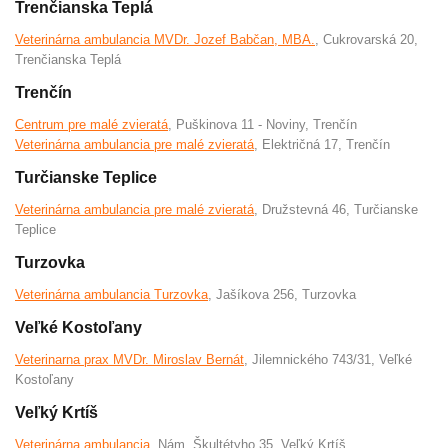
Trenčianska Teplá
Veterinárna ambulancia MVDr. Jozef Babčan, MBA.
, Cukrovarská 20,
Trenčianska Teplá
Trenčín
Centrum pre malé zvieratá
, Puškinova 11 - Noviny, Trenčín
Veterinárna ambulancia pre malé zvieratá
, Električná 17, Trenčín
Turčianske Teplice
Veterinárna ambulancia pre malé zvieratá
, Družstevná 46, Turčianske
Teplice
Turzovka
Veterinárna ambulancia Turzovka
, Jašíkova 256, Turzovka
Veľké Kostoľany
Veterinarna prax MVDr. Miroslav Bernát
, Jilemnického 743/31, Veľké
Kostoľany
Veľký Krtíš
Veterinárna ambulancia
, Nám. Škultétyho 35, Veľký Krtíš