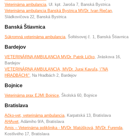
Veterinárna ambulancia
, Ul. kpt. Jaroša 7, Banská Bystrica
Veterinárna ambulancia Banská Bystrica MVDr. Ivan Riečan
,
Sládkovičova 22, Banská Bystrica
Banská Štiavnica
Súkromná veterinárna ambulancia
, Šoltésovej č. 1, Banská Štiavnica
Bardejov
VETERINÁRNA AMBULANCIA MVDr. Patrik Ličko
, Jiráskova 16,
Bardejov
VETERINÁRNA AMBULANCIA, MVDr. Juraj Kavuľa, \"NA
HRADBÁCH\"
, Na Hradbách 2, Bardejov
Bojnice
Veterinárna prax EJMI Bojnice
, Školská 60, Bojnice
Bratislava
Ačko-vet, veterinárna ambulancia
, Karpatská 13, Bratislava
AHAvet
, Adámiho 9/A, Bratislava
Amis – Veterinárna poliklinika - MVDr. Matúšková, MVDr. Furenda
,
Kostlivého 17, Bratislava