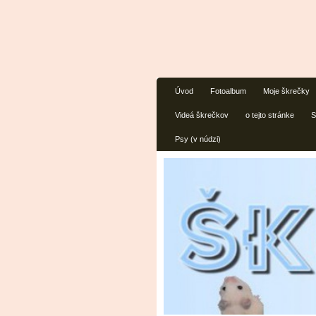
Úvod
Fotoalbum
Moje škrečky
Videá škrečkov
o tejto stránke
S
Psy (v núdzi)