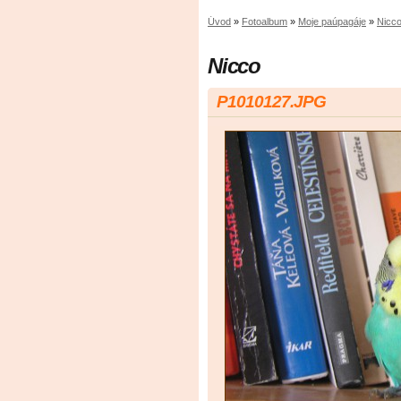
Úvod
»
Fotoalbum
»
Moje paúpagáje
»
Nicc
Nicco
P1010127.JPG