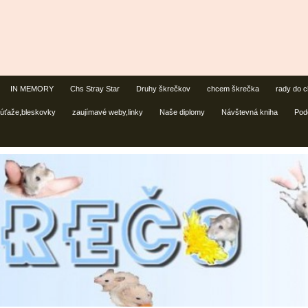
IN MEMORY
Chs Stray Star
Druhy škrečkov
chcem škrečka
rady do 
úťaže,bleskovky
zaujímavé weby,linky
Naše diplomy
Návštevná kniha
Pod