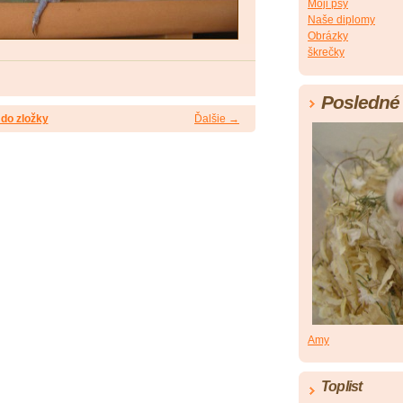
Moji psy
Naše diplomy
Obrázky
škrečky
Posledné 
do zložky
Ďalšie →
Amy
Toplist