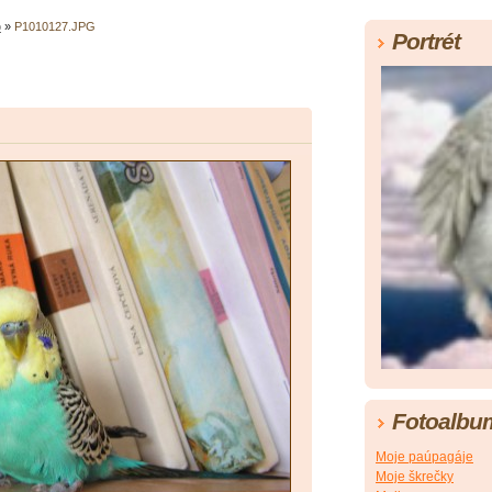
o
»
P1010127.JPG
Portrét
Fotoalbu
Moje paúpagáje
Moje škrečky