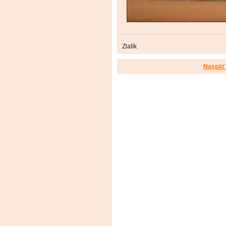
Zlatík
Naspäť 