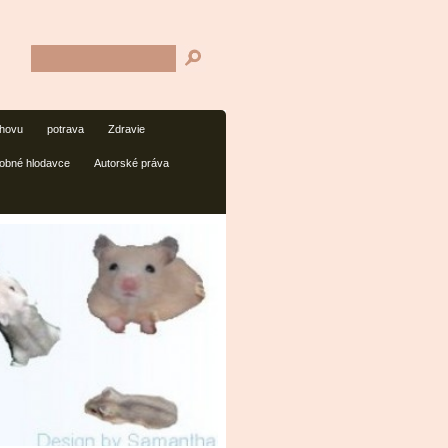
chovu
potrava
Zdravie
obné hlodavce
Autorské práva